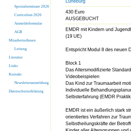
Lüneburg
Spezialseminare 2026
430 Euro
Curriculum 2026
AUSGEBUCHT
Anmeldeformular
EMDR mit Kindern und Jugendli
AGB
(19 UE)
MitarbeiterInnen
Leitung
Entspricht Modul 8 des neuen
Literatur
Block 1
Links
Das Altersmodifizierte Standar
Kontakt
Videobeispielen
Newsletteranmeldung
Das Kind zur Traumaarbeit mot
Individuelle Behandlungsplanu
Datenschutzerklärung
Selbsterfahrung (EMDR Prakti
EMDR ist ein äußerlich stark str
orientiertes Verfahren zur Trau
Selbstheilungskräfte der Betroffe
Kinder aller Altersgruppen und