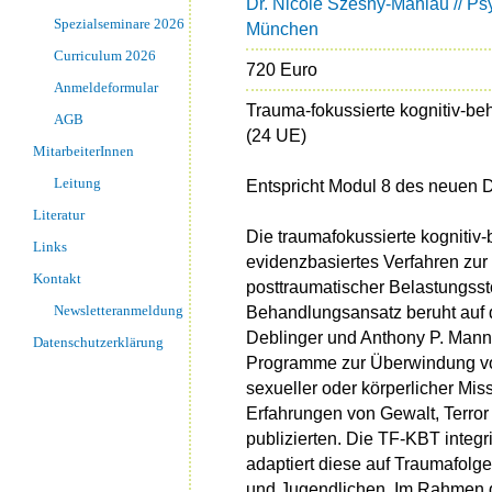
Dr. Nicole Szesny-Mahlau // Ps
Spezialseminare 2026
München
Curriculum 2026
720 Euro
Anmeldeformular
Trauma-fokussierte kognitiv-be
AGB
(24 UE)
MitarbeiterInnen
Leitung
Entspricht Modul 8 des neuen
Literatur
Die traumafokussierte kognitiv-
Links
evidenzbasiertes Verfahren zu
Kontakt
posttraumatischer Belastungsst
Newsletteranmeldung
Behandlungsansatz beruht auf d
Deblinger und Anthony P. Mann
Datenschutzerklärung
Programme zur Überwindung von
sexueller oder körperlicher Mis
Erfahrungen von Gewalt, Terror
publizierten. Die TF-KBT integ
adaptiert diese auf Traumafolge
und Jugendlichen. Im Rahmen 