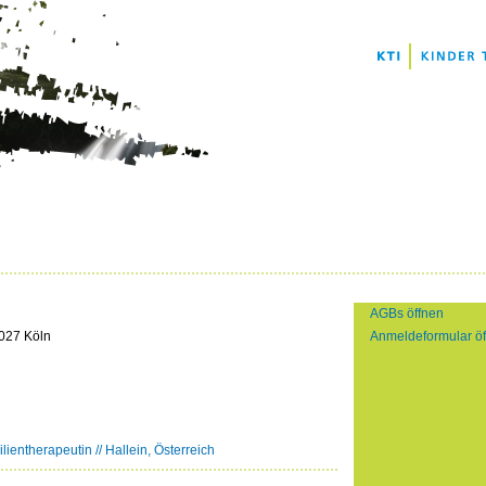
AGBs öffnen
027 Köln
Anmeldeformular ö
ientherapeutin // Hallein, Österreich