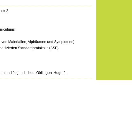
ock 2
rriculums
eativen Materialien, Alpträumen und Symptomen)
odifizierten Standardprotokolls (ASP)
ern und Jugendlichen. Göttingen: Hogrefe.