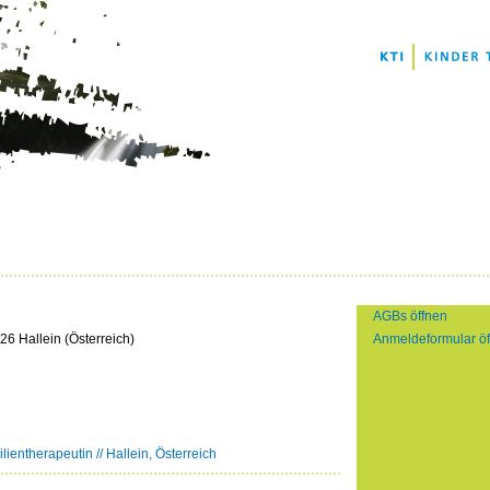
AGBs öffnen
6 Hallein (Österreich)
Anmeldeformular ö
ientherapeutin // Hallein, Österreich