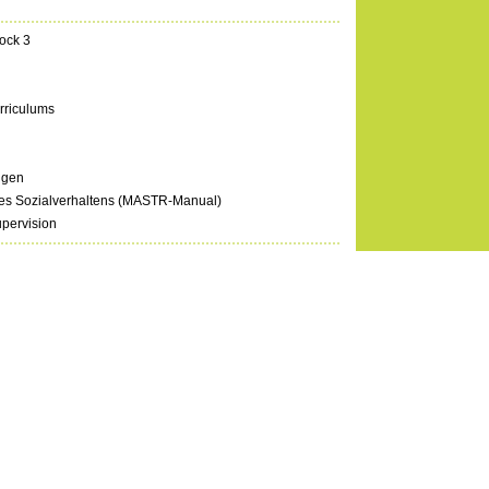
ock 3
rriculums
ngen
es Sozialverhaltens (MASTR-Manual)
pervision